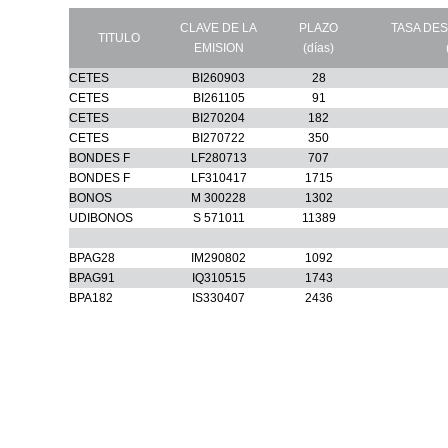
CLAVE DE LA
PLAZO
TASA DE
TITULO
EMISION
(días)
CETES
BI260903
28
CETES
BI261105
91
CETES
BI270204
182
CETES
BI270722
350
BONDES F
LF280713
707
BONDES F
LF310417
1715
BONOS
M 300228
1302
UDIBONOS
S 571011
11389
BPAG28
IM290802
1092
BPAG91
IQ310515
1743
BPA182
IS330407
2436