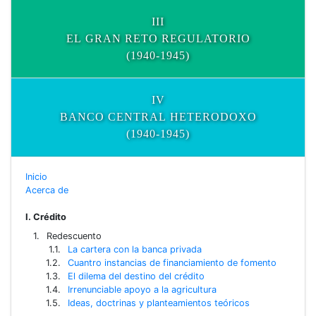
III
EL GRAN RETO REGULATORIO
(1940-1945)
IV
BANCO CENTRAL HETERODOXO
(1940-1945)
Inicio
Acerca de
I. Crédito
Redescuento
La cartera con la banca privada
Cuantro instancias de financiamiento de fomento
El dilema del destino del crédito
Irrenunciable apoyo a la agricultura
Ideas, doctrinas y planteamientos teóricos