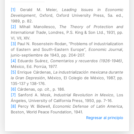
[1]
Gerald M. Meier,
Leading Issues in Economic
Development
, Oxford, Oxford University Press, 5a. ed.,
1989, p. 82.
[2]
Mihail Manoilesco,
The Theory of Protection and
International Trade
, Londres, P.S. King & Son Ltd., 1931, pp.
VI, VII, XIV.
[3]
Paul N. Rosenstein-Rodan, “Problems of industrialization
of Eastern and South-Eastern Europe”,
Economic Journal
,
junio-septiembre de 1943, pp. 204-207.
[4]
Eduardo Suárez,
Comentarios y recuerdos (1926-1946)
,
México, Ed. Porrúa, 1977.
[5]
Enrique Cárdenas,
La industrialización mexicana durante
la Gran Depresión
, México, El Colegio de México, 1987, pp.
135-137 y 138-176.
[6]
Cárdenas,
op. cit
., p. 186.
[7]
Sanford A. Mosk,
Industrial Revolution in Mexico
, Los
Ángeles, University of California Press, 1950, pp. 7-16.
[8]
Percy W. Bidwell,
Economic Defense of Latin America
,
Boston, World Peace Foundation, 1941.
Regresar al principio