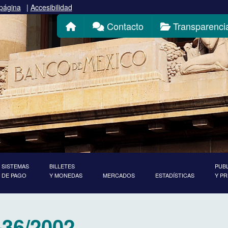
 página
|
Accesibilidad
Inicio
Contacto
Transparenci
SISTEMAS
BILLETES
PUB
DE PAGO
Y MONEDAS
MERCADOS
ESTADÍSTICAS
Y P
-36/2002