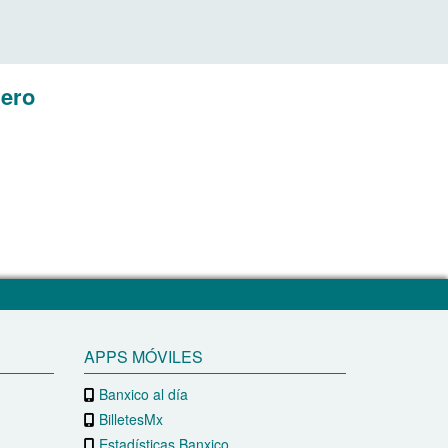
mero
APPS MÓVILES
Banxico al día
BilletesMx
Estadísticas Banxico