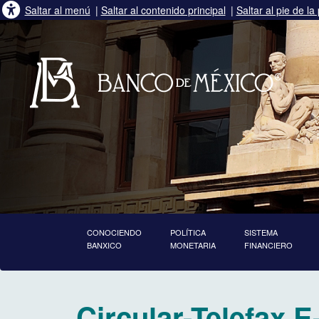
Saltar al menú
|
Saltar al contenido principal
|
Saltar al pie de la
CONOCIENDO
POLÍTICA
SISTEMA
BANXICO
MONETARIA
FINANCIERO
inicia contenido principal
Circular-Telefax E