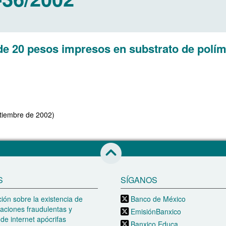
s de 20 pesos impresos en substrato de polí
ptiembre de 2002)
Saltar al inicio de esta página
S
SÍGANOS
ión sobre la existencia de
Banco de México
aciones fraudulentas y
EmisiónBanxico
de internet apócrifas
Banxico Educa