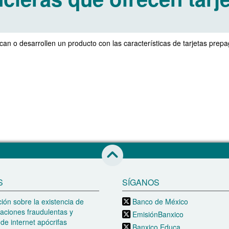
can o desarrollen un producto con las características de tarjetas prep
Saltar al inicio de esta página
S
SÍGANOS
ión sobre la existencia de
Banco de México
aciones fraudulentas y
EmisiónBanxico
de internet apócrifas
Banxico Educa