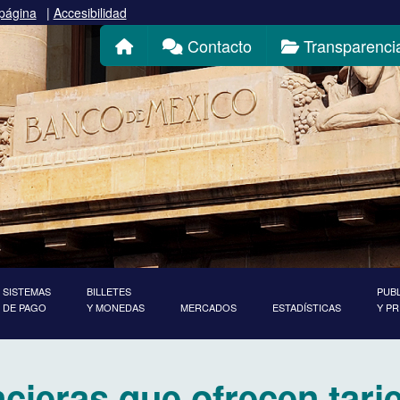
 página
|
Accesibilidad
Inicio
Contacto
Transparenci
SISTEMAS
BILLETES
PUB
DE PAGO
Y MONEDAS
MERCADOS
ESTADÍSTICAS
Y P
ancieras que ofrecen tar