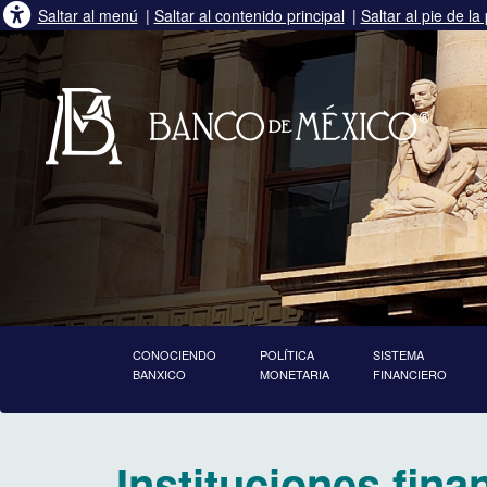
Saltar al menú
|
Saltar al contenido principal
|
Saltar al pie de la
CONOCIENDO
POLÍTICA
SISTEMA
BANXICO
MONETARIA
FINANCIERO
inicia contenido principal
Instituciones fin