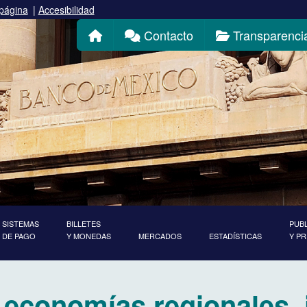
 página
|
Accesibilidad
Inicio
Contacto
Transparenci
SISTEMAS
BILLETES
PUB
DE PAGO
Y MONEDAS
MERCADOS
ESTADÍSTICAS
Y P
 economías regionales, 