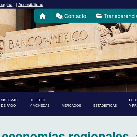
 página
|
Accesibilidad
Inicio
Contacto
Transparenci
SISTEMAS
BILLETES
PUB
DE PAGO
Y MONEDAS
MERCADOS
ESTADÍSTICAS
Y P
 economías regionales, a