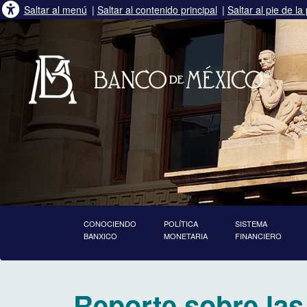
Saltar al menú
|
Saltar al contenido principal
|
Saltar al pie de la
CONOCIENDO
POLÍTICA
SISTEMA
BANXICO
MONETARIA
FINANCIERO
inicia contenido principal
Reporte sobre las