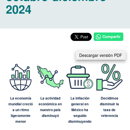
2024
Compartir
Descargar versión PDF
La economía
La actividad
La inflación
Decidimos
mundial creció
económica en
general en
disminuir la
a un ritmo
nuestro país
México ha
tasa de
ligeramente
disminuyó
seguido
referencia
menor
disminuyendo