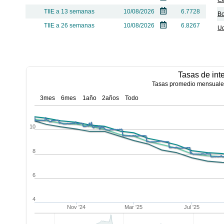
Ce
TIIE a 13 semanas
10/08/2026
6.7728
Bo
TIIE a 26 semanas
10/08/2026
6.8267
Ud
Tasas de int
Tasas promedio mensuales
3mes
6mes
1año
2años
Todo
10
8
6
4
Nov '24
Mar '25
Jul '25