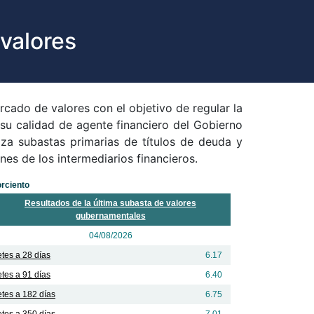
valores
cado de valores con el objetivo de regular la
n su calidad de agente financiero del Gobierno
liza subastas primarias de títulos de deuda y
nes de los intermediarios financieros.
orciento
Resultados de la última subasta de valores
gubernamentales
04/08/2026
tes a 28 días
6.17
tes a 91 días
6.40
tes a 182 días
6.75