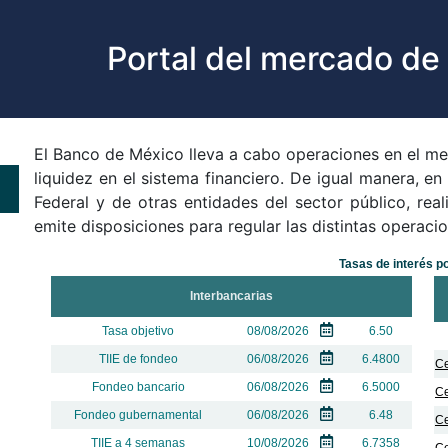
Portal del mercado de 
El Banco de México lleva a cabo operaciones en el mer
liquidez en el sistema financiero. De igual manera, e
Federal y de otras entidades del sector público, rea
emite disposiciones para regular las distintas operacio
Tasas de interés p
Interbancarias
Tasa objetivo
08/08/2026
6.50
TIIE de fondeo
06/08/2026
6.4800
Ce
Fondeo bancario
06/08/2026
6.5000
Ce
Fondeo gubernamental
06/08/2026
6.48
Ce
TIIE a 4 semanas
10/08/2026
6.7358