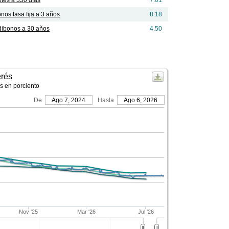
tes a 350 días
7.01
nos tasa fija a 3 años
8.18
ibonos a 30 años
4.50
erés
 en porciento
De
Ago 7, 2024
Hasta
Ago 6, 2026
Nov '25
Mar '26
Jul '26