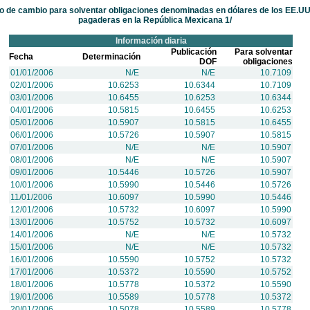
o de cambio para solventar obligaciones denominadas en dólares de los EE.UU
pagaderas en la República Mexicana 1/
Información diaria
Publicación
Para solventar
Fecha
Determinación
DOF
obligaciones
01/01/2006
N/E
N/E
10.7109
02/01/2006
10.6253
10.6344
10.7109
03/01/2006
10.6455
10.6253
10.6344
04/01/2006
10.5815
10.6455
10.6253
05/01/2006
10.5907
10.5815
10.6455
06/01/2006
10.5726
10.5907
10.5815
07/01/2006
N/E
N/E
10.5907
08/01/2006
N/E
N/E
10.5907
09/01/2006
10.5446
10.5726
10.5907
10/01/2006
10.5990
10.5446
10.5726
11/01/2006
10.6097
10.5990
10.5446
12/01/2006
10.5732
10.6097
10.5990
13/01/2006
10.5752
10.5732
10.6097
14/01/2006
N/E
N/E
10.5732
15/01/2006
N/E
N/E
10.5732
16/01/2006
10.5590
10.5752
10.5732
17/01/2006
10.5372
10.5590
10.5752
18/01/2006
10.5778
10.5372
10.5590
19/01/2006
10.5589
10.5778
10.5372
20/01/2006
10.5078
10.5589
10.5778