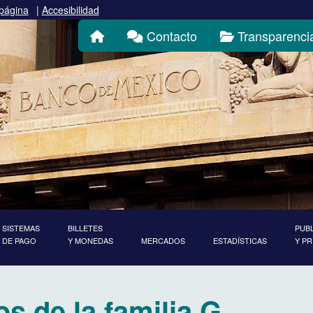
 página
|
Accesibilidad
Inicio
Contacto
Transparenci
SISTEMAS
BILLETES
PUB
DE PAGO
Y MONEDAS
MERCADOS
ESTADÍSTICAS
Y P
os de la familia G