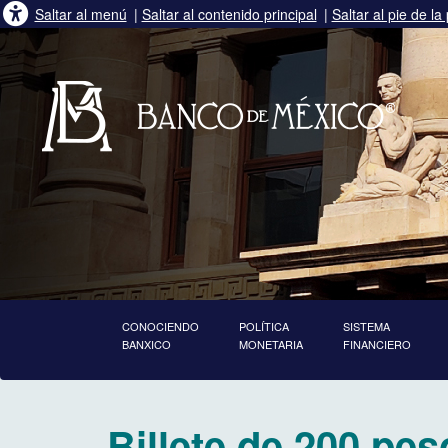
Saltar al menú
|
Saltar al contenido principal
|
Saltar al pie de la
CONOCIENDO
POLÍTICA
SISTEMA
BANXICO
MONETARIA
FINANCIERO
inicia contenido principal
Billete de 200 pes